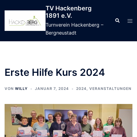
Zum
TV Hackenberg
Inhalt
1891 e.V.
springen
Suche
Men
Turnverein Hackenberg –
ums
Bergneustadt
Erste Hilfe Kurs 2024
VON
WILLY
JANUAR 7, 2024
2024
,
VERANSTALTUNGEN