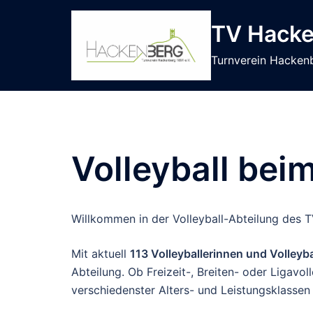
Zum
Inhalt
TV Hacke
springen
Turnverein Hacken
Volleyball be
Willkommen in der Volleyball-Abteilung des 
Mit aktuell
113 Volleyballerinnen und Volleyba
Abteilung. Ob Freizeit-, Breiten- oder Ligavol
verschiedenster Alters- und Leistungsklassen 