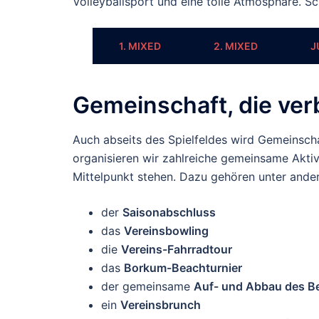
Volleyballsport und eine tolle Atmosphäre. Sch
1. MIXED
2. MIXED
J
Gemeinschaft, die ver
Auch abseits des Spielfeldes wird Gemeinscha
organisieren wir zahlreiche gemeinsame Aktiv
Mittelpunkt stehen. Dazu gehören unter ande
der
Saisonabschluss
das
Vereinsbowling
die
Vereins-Fahrradtour
das
Borkum-Beachturnier
der gemeinsame
Auf- und Abbau des B
ein
Vereinsbrunch