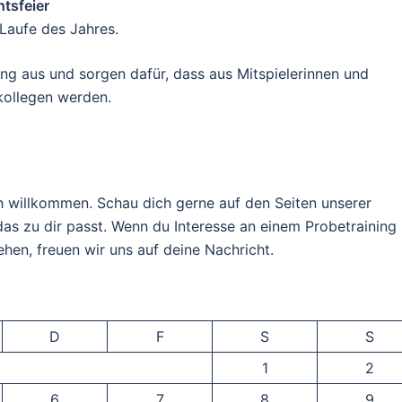
tsfeier
Laufe des Jahres.
ng aus und sorgen dafür, dass aus Mitspielerinnen und
kollegen werden.
ch willkommen. Schau dich gerne auf den Seiten unserer
s zu dir passt. Wenn du Interesse an einem Probetraining
en, freuen wir uns auf deine Nachricht.
D
F
S
S
1
2
6
7
8
9