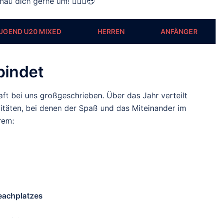
au dich gerne um! 🙋🏼‍♂️😎
UGEND U20 MIXED
HERREN
ANFÄNGER
bindet
ft bei uns großgeschrieben. Über das Jahr verteilt
itäten, bei denen der Spaß und das Miteinander im
rem:
eachplatzes